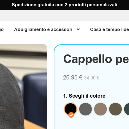
Spedizione gratuita con 2 prodotti personalizzati
go
Abbigliamento e accessori
Casa e tempo libe
Cappello pe
26.95
€
34.90
€
1. Scegli il colore