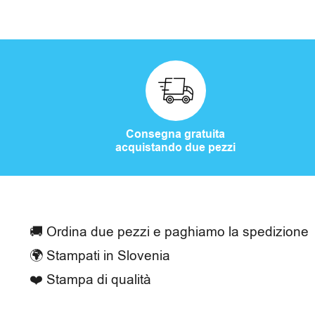
o
r
i
Consegna gratuita
acquistando due pezzi
C
a
s
🚚 Ordina due pezzi e paghiamo la spedizione
a
🌍 Stampati in Slovenia
e
❤️ Stampa di qualità
t