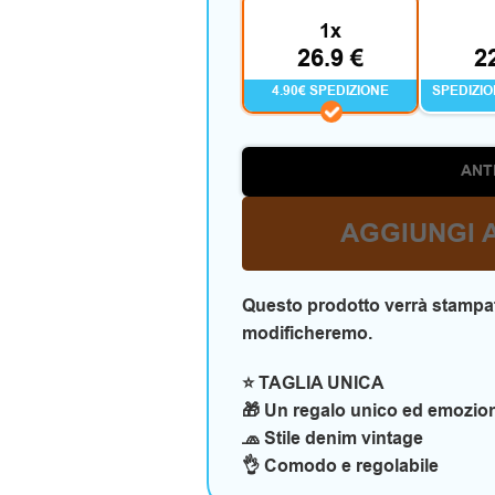
1x
26.9 €
2
4.90€ SPEDIZIONE
SPEDIZI
ANT
AGGIUNGI 
Questo prodotto verrà stampat
modificheremo.
⭐ TAGLIA UNICA
🎁 Un regalo unico ed emozio
🧢 Stile denim vintage
👌 Comodo e regolabile