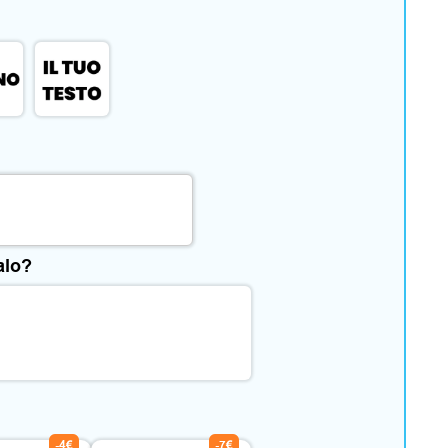
alo?
-4€
-7€