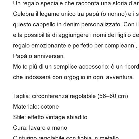
e
Un regalo speciale che racconta una storia d’a
m
Celebra il legame unico tra papà (o nonno) e i su
questo cappello in denim personalizzato. Con il 
p
e la possibilità di aggiungere i nomi dei figli o de
o
regalo emozionante e perfetto per compleanni, 
l
Papà o anniversari.
i
Molto più di un semplice accessorio: è un ricor
b
che indosserà con orgoglio in ogni avventura.
e
Taglia: circonferenza regolabile (56–60 cm)
r
Materiale: cotone
o
Stile: effetto vintage sbiadito
Cura: lavare a mano
Cinturino regolabile con fibbia in metallo