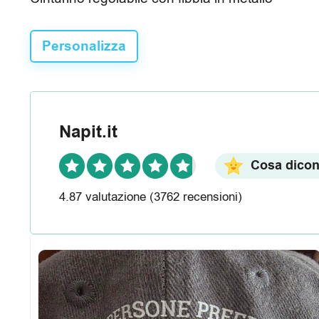
R
e
Personalizza
c
e
n
Napit.it
s
Cosa dicono
i
4.87 valutazione
(3762 recensioni)
o
n
i