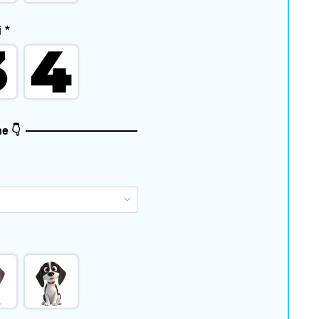
i
*
e 👇