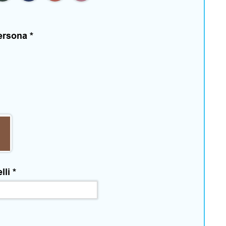
persona
*
elli
*