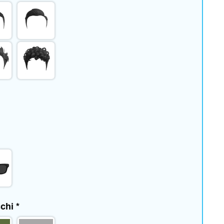
cchi
*