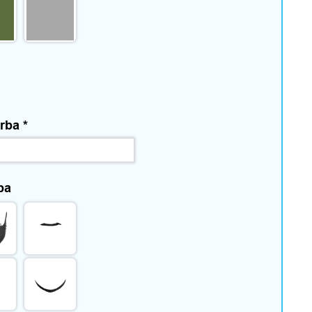
arba
*
ba