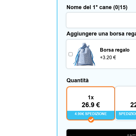
Nome del 1° cane
(0|15)
Aggiungere una borsa reg
Borsa regalo
+
3.20
€
Quantità
1x
26.9 €
2
4.90€ SPEDIZIONE
SPEDIZI