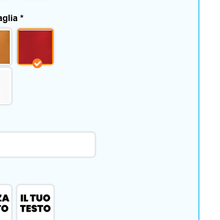
aglia
*