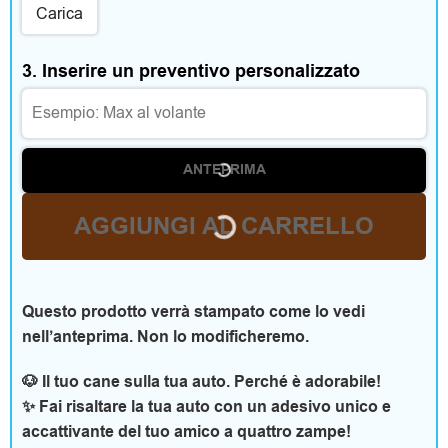
m
Carica
e
3. Inserire un preventivo personalizzato
n
t
o
ANTEPRIMA
e
AGGIUNGI AL CARRELLO
a
c
Questo prodotto verrà stampato come lo vedi
c
nell’anteprima. Non lo modificheremo.
e
🐶 Il tuo cane sulla tua auto. Perché è adorabile!
s
✨ Fai risaltare la tua auto con un adesivo unico e
accattivante del tuo amico a quattro zampe!
s