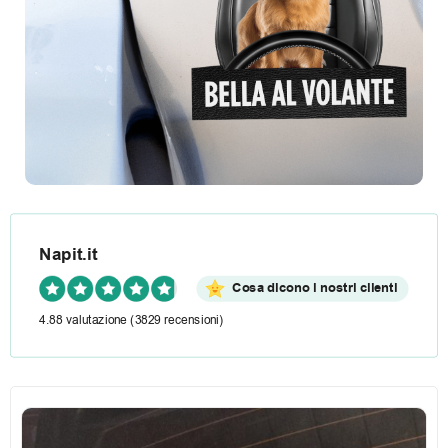
R
e
c
e
n
s
i
Napit.it
Cosa dicono i nostri clienti
o
4.88 valutazione
(3829 recensioni)
n
i