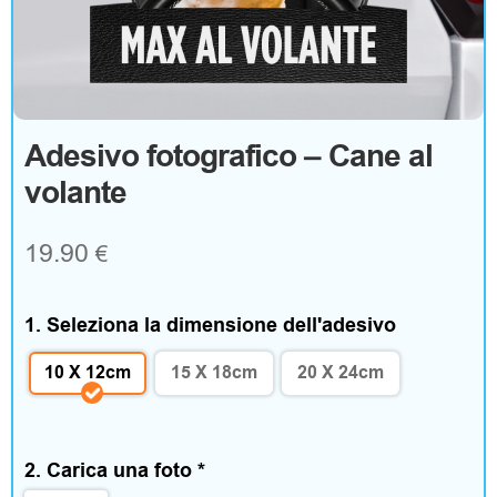
g
o
A
Adesivo fotografico – Cane al
volante
b
b
19.90
€
i
g
1. Seleziona la dimensione dell'adesivo
l
10 X 12cm
15 X 18cm
20 X 24cm
i
a
2. Carica una foto
*