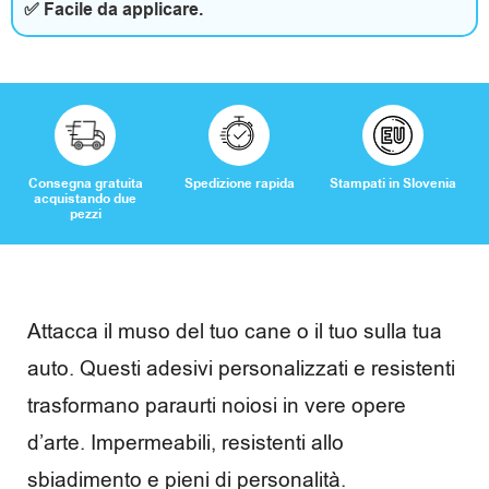
✅ Facile da applicare.
o
r
i
Consegna gratuita
Spedizione rapida
Stampati in Slovenia
acquistando due
pezzi
C
a
s
Attacca il muso del tuo cane o il tuo sulla tua
a
auto. Questi adesivi personalizzati e resistenti
trasformano paraurti noiosi in vere opere
e
d’arte. Impermeabili, resistenti allo
t
sbiadimento e pieni di personalità.