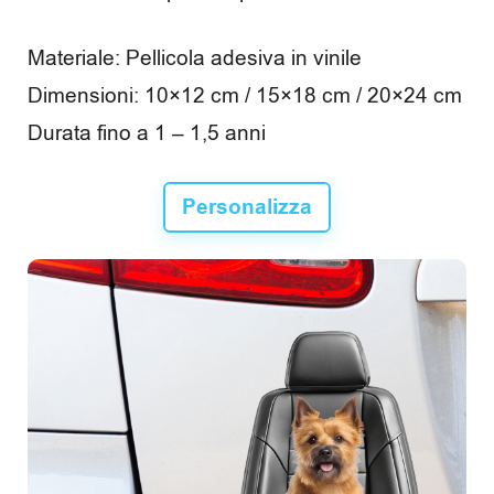
e
m
Materiale: Pellicola adesiva in vinile
p
Dimensioni: 10×12 cm / 15×18 cm / 20×24 cm
Durata fino a 1 – 1,5 anni
o
l
Personalizza
i
b
e
r
o