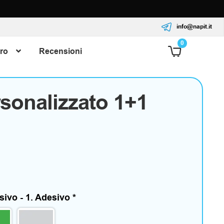
info@napit.it
0
ro
Recensioni
sonalizzato 1+1
esivo - 1. Adesivo
*