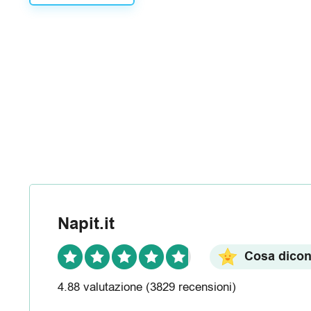
R
e
c
e
n
s
i
o
Napit.it
n
Cosa dicono
i
4.88 valutazione
(3829 recensioni)