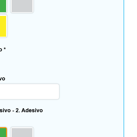
vo
*
ivo
esivo - 2. Adesivo