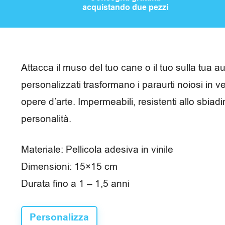
e
acquistando due pezzi
m
p
o
Attacca il muso del tuo cane o il tuo sulla tua a
l
personalizzati trasformano i paraurti noiosi in v
opere d’arte. Impermeabili, resistenti allo sbiad
i
personalità.
b
e
Materiale: Pellicola adesiva in vinile
r
Dimensioni: 15×15 cm
o
Durata fino a 1 – 1,5 anni
Personalizza