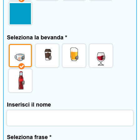
o
r
i
Seleziona la bevanda
*
C
a
s
a
Inserisci il nome
e
t
Seleziona frase
*