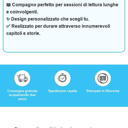
R
📖 Compagno perfetto per sessioni di lettura lunghe
e coinvolgenti.
e
✨ Design personalizzato che scegli tu.
✅ Realizzato per durare attraverso innumerevoli
c
capitoli e storie.
e
n
s
i
o
Consegna gratuita
Spedizione rapida
Stampati in Slovenia
n
acquistando due
pezzi
i