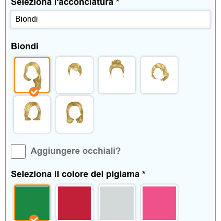
m
Seleziona l'acconciatura
*
e
n
Biondi
t
o
e
a
c
Aggiungere occhiali?
c
Seleziona il colore del pigiama
*
e
s
s