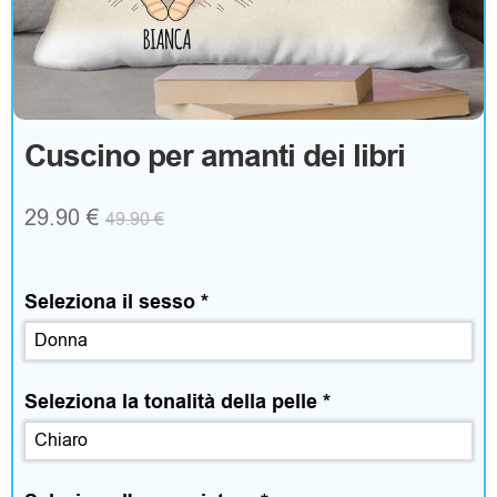
g
o
A
Cuscino per amanti dei libri
b
29.90
€
49.90
€
b
i
Seleziona il sesso
*
g
l
Seleziona la tonalità della pelle
*
i
a