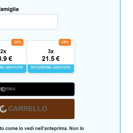
famiglia
-20%
-28%
2x
3x
3.9 €
21.5 €
ONE GRATUITA
SPEDIZIONE GRATUITA
EPRIMA
AL CARRELLO
o come lo vedi nell’anteprima. Non lo