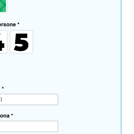
persone
*
a
*
rsona
*