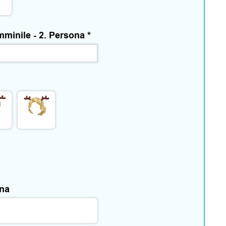
emminile - 2. Persona
*
ona