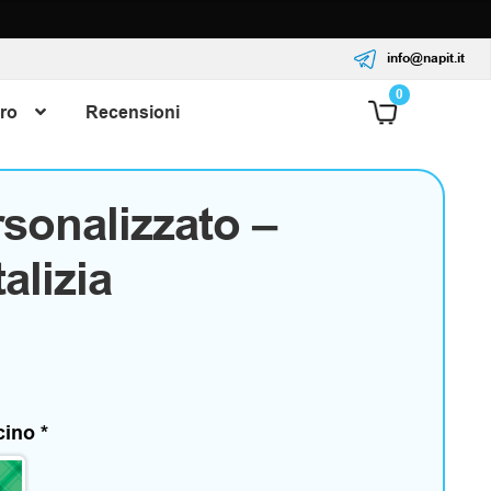
info@napit.it
0
ro
Recensioni
sonalizzato –
alizia
scino
*