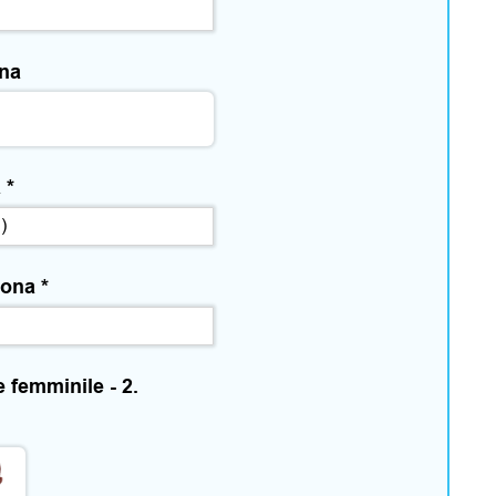
ona
a
*
rsona
*
e femminile - 2.