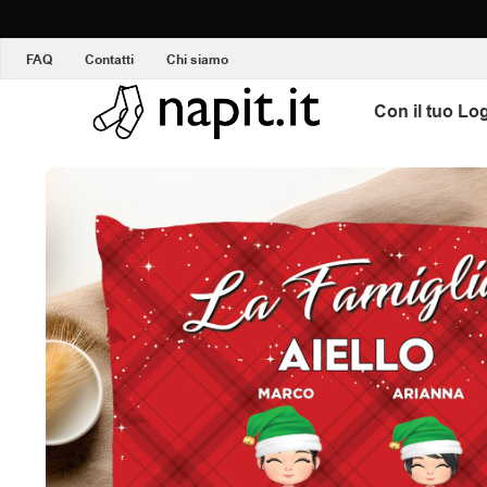
FAQ
Contatti
Chi siamo
C
Con il tuo Lo
o
n
i
l
t
u
o
L
o