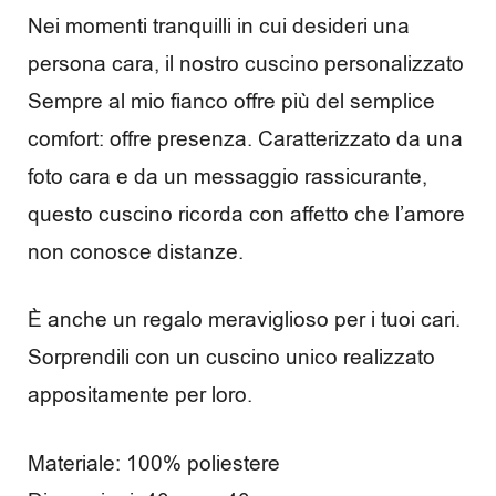
e
Nei momenti tranquilli in cui desideri una
m
persona cara, il nostro cuscino personalizzato
p
Sempre al mio fianco offre più del semplice
o
comfort: offre presenza. Caratterizzato da una
foto cara e da un messaggio rassicurante,
l
questo cuscino ricorda con affetto che l’amore
i
non conosce distanze.
b
e
È anche un regalo meraviglioso per i tuoi cari.
Sorprendili con un cuscino unico realizzato
r
appositamente per loro.
o
Materiale: 100% poliestere