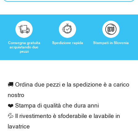
o
r
i
Consegna gratuita
Spedizione rapida
Stampati in Slovenia
acquistando due
pezzi
C
a
🚚 Ordina due pezzi e la spedizione è a carico
s
nostro
a
❤️ Stampa di qualità che dura anni
e
💦 Il rivestimento è sfoderabile e lavabile in
lavatrice
t