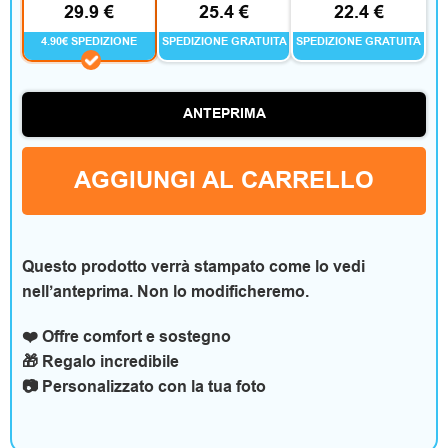
m
29.9 €
25.4 €
22.4 €
e
4.90€ SPEDIZIONE
SPEDIZIONE GRATUITA
SPEDIZIONE GRATUITA
n
ANTEPRIMA
t
o
AGGIUNGI AL CARRELLO
e
a
Questo prodotto verrà stampato come lo vedi
c
nell’anteprima. Non lo modificheremo.
c
❤️ Offre comfort e sostegno
e
🎁 Regalo incredibile
📷 Personalizzato con la tua foto
s
s