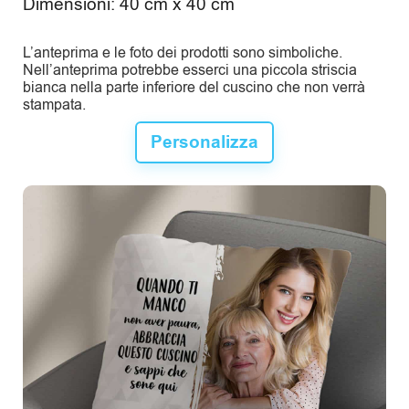
Dimensioni: 40 cm x 40 cm
R
e
L’anteprima e le foto dei prodotti sono simboliche.
Nell’anteprima potrebbe esserci una piccola striscia
c
bianca nella parte inferiore del cuscino che non verrà
stampata.
e
Personalizza
n
s
i
o
n
i