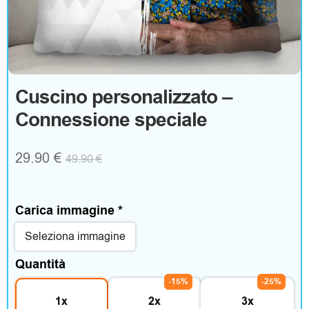
g
o
A
Cuscino personalizzato –
Connessione speciale
b
b
29.90
€
49.90
€
i
g
Carica immagine
*
l
Seleziona immagine
i
Quantità
a
-15%
-25%
1x
2x
3x