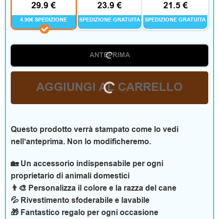
29.9 €
23.9 €
21.5 €
R
4.90€ SPEDIZIONE
SPEDIZIONE GRATUITA
SPEDIZIONE GRATUITA
e
c
ANTEPRIMA
e
n
AGGIUNGI AL CARRELLO
s
i
Questo prodotto verrà stampato come lo vedi
nell’anteprima. Non lo modificheremo.
o
n
🏡 Un accessorio indispensabile per ogni
proprietario di animali domestici
i
👨‍🎨 Personalizza il colore e la razza del cane
💦 Rivestimento sfoderabile e lavabile
🎁 Fantastico regalo per ogni occasione