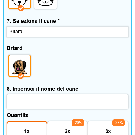
e
m
7. Seleziona il cane
*
p
o
Briard
l
i
b
e
8. Inserisci il nome del cane
r
o
Quantità
-20%
-28%
1x
2x
3x