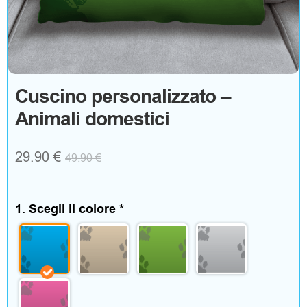
g
o
A
Cuscino personalizzato –
Animali domestici
b
b
29.90
€
49.90
€
i
g
1. Scegli il colore
*
l
i
a