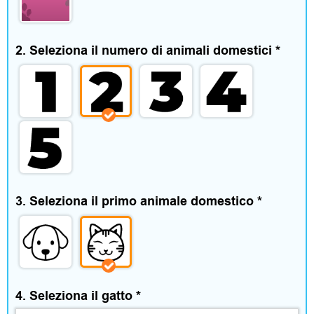
m
e
2. Seleziona il numero di animali domestici
*
n
t
o
e
a
c
3. Seleziona il primo animale domestico
*
c
e
s
4. Seleziona il gatto
*
s