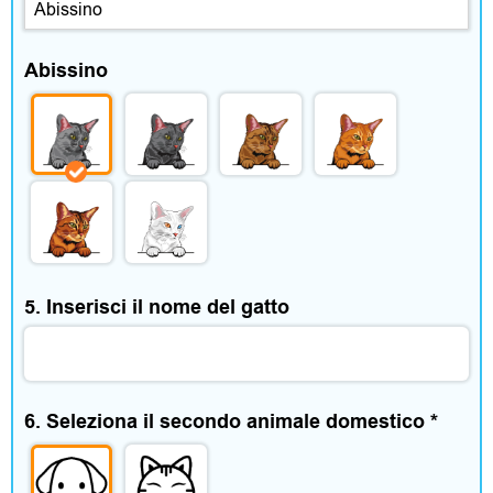
o
Abissino
r
i
C
a
5. Inserisci il nome del gatto
s
a
e
6. Seleziona il secondo animale domestico
*
t