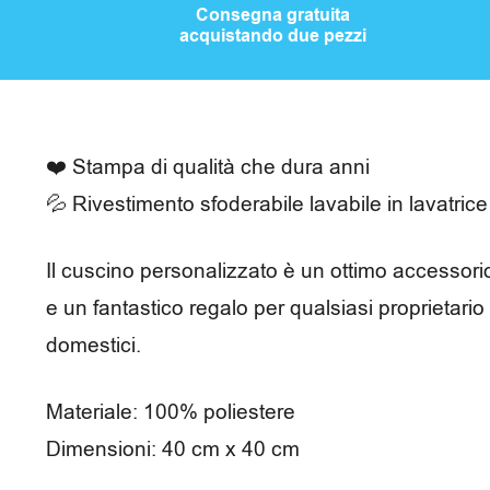
e
Consegna gratuita
acquistando due pezzi
m
p
o
❤️ Stampa di qualità che dura anni
l
💦 Rivestimento sfoderabile lavabile in lavatrice
i
b
Il cuscino personalizzato è un ottimo accessori
e un fantastico regalo per qualsiasi proprietario 
e
domestici.
r
o
Materiale: 100% poliestere
Dimensioni: 40 cm x 40 cm