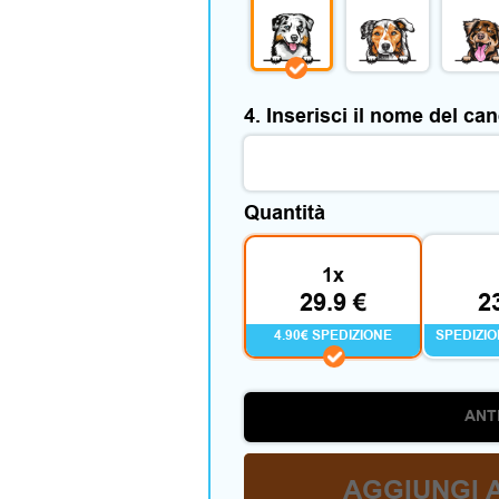
4. Inserisci il nome del ca
Quantità
1x
29.9 €
2
4.90€ SPEDIZIONE
SPEDIZI
ANT
AGGIUNGI 