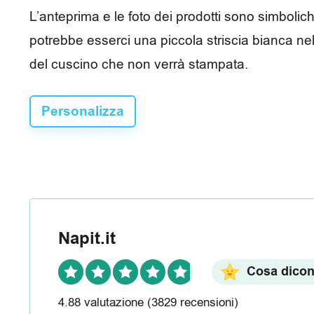
R
L’anteprima e le foto dei prodotti sono simbolic
e
potrebbe esserci una piccola striscia bianca nell
del cuscino che non verrà stampata.
c
e
Personalizza
n
s
i
o
n
Napit.it
i
Cosa dicono
4.88 valutazione
(3829 recensioni)