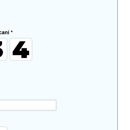
 cani
*