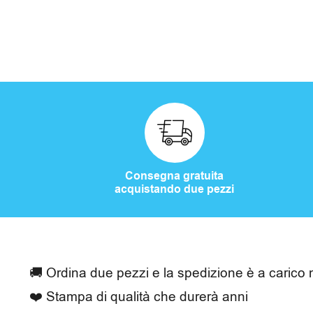
o
r
i
C
a
Consegna gratuita
acquistando due pezzi
s
a
e
🚚 Ordina due pezzi e la spedizione è a carico 
t
❤️ Stampa di qualità che durerà anni