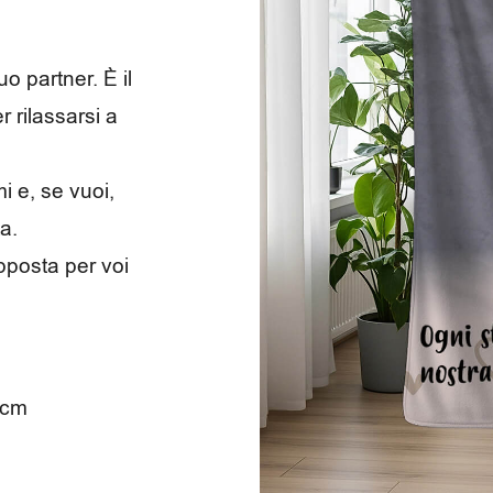
o partner. È il
 rilassarsi a
i e, se vuoi,
a.
pposta per voi
0cm