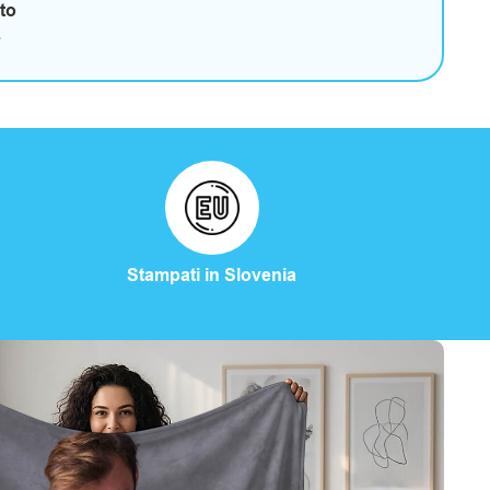
oto
e
Stampati in Slovenia