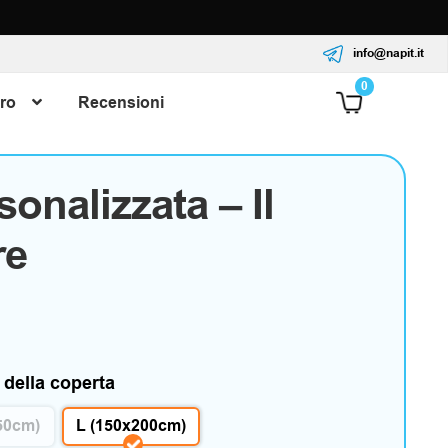
info@napit.it
0
ro
Recensioni
onalizzata – Il
re
 della coperta
50cm)
L (150x200cm)