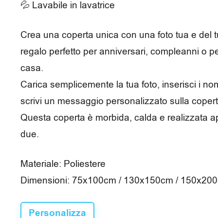
e
💦 Lavabile in lavatrice
m
Crea una coperta unica con una foto tua e del tu
p
regalo perfetto per anniversari, compleanni o per
o
casa.
l
Carica semplicemente la tua foto, inserisci i nom
i
scrivi un messaggio personalizzato sulla copert
Questa coperta è morbida, calda e realizzata a
b
due.
e
r
Materiale: Poliestere
o
Dimensioni: 75x100cm / 130x150cm / 150x20
Personalizza