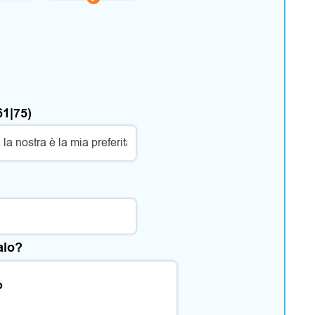
61|75)
alo?
o