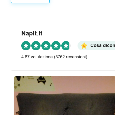
R
e
c
Napit.it
e
n
Cosa dicono
s
4.87 valutazione
(3762 recensioni)
i
o
n
i