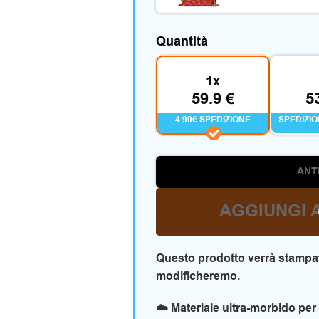
Quantità
1x
59.9 €
5
4.90€ SPEDIZIONE
SPEDIZI
ANT
AGGIUNGI 
Questo prodotto verrà stampat
modificheremo.
☁️ Materiale ultra-morbido per