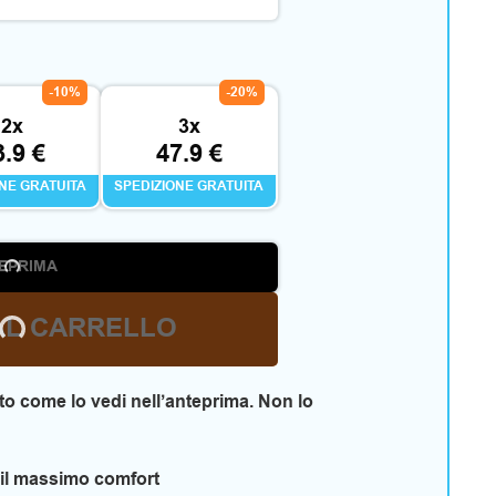
-10%
-20%
2x
3x
3.9 €
47.9 €
ONE GRATUITA
SPEDIZIONE GRATUITA
EPRIMA
AL CARRELLO
o come lo vedi nell’anteprima. Non lo
 il massimo comfort