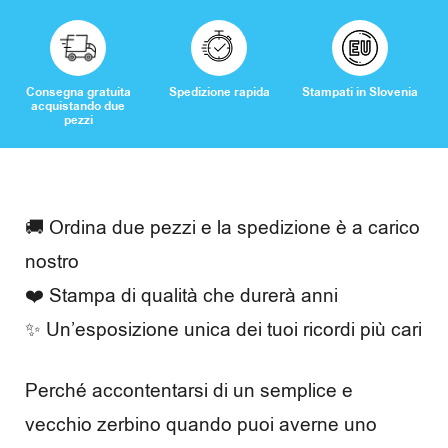
o
r
Consegna gratuita
Spedizione rapida
Stampati in Slovenia
acquistando due
i
pezzi
C
🚚 Ordina due pezzi e la spedizione è a carico
a
nostro
s
❤️ Stampa di qualità che durerà anni
✨ Un’esposizione unica dei tuoi ricordi più cari
a
e
Perché accontentarsi di un semplice e
t
vecchio zerbino quando puoi averne uno