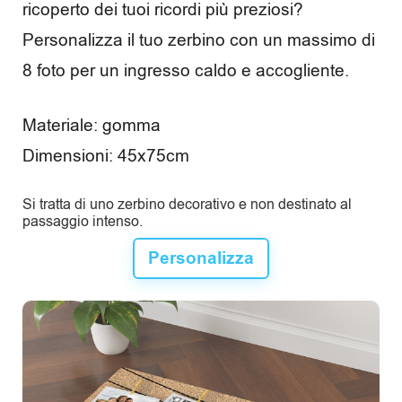
e
ricoperto dei tuoi ricordi più preziosi?
m
Personalizza il tuo zerbino con un massimo di
8 foto per un ingresso caldo e accogliente.
p
o
Materiale: gomma
l
Dimensioni: 45x75cm
i
Si tratta di uno zerbino decorativo e non destinato al
b
passaggio intenso.
e
Personalizza
r
o