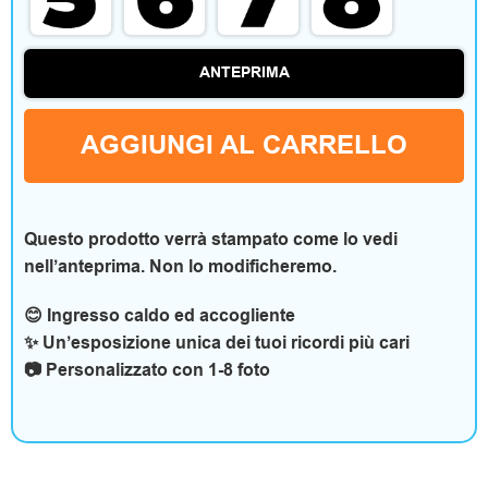
m
e
ANTEPRIMA
n
t
AGGIUNGI AL CARRELLO
o
e
Questo prodotto verrà stampato come lo vedi
a
nell’anteprima. Non lo modificheremo.
c
😊 Ingresso caldo ed accogliente
✨ Un’esposizione unica dei tuoi ricordi più cari
c
📷 Personalizzato con 1-8 foto
e
s
s