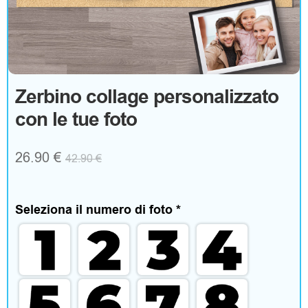
g
o
A
Zerbino collage personalizzato
con le tue foto
b
b
26.90
€
42.90
€
i
g
Seleziona il numero di foto
*
l
i
a