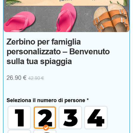
g
o
A
Zerbino per famiglia
personalizzato – Benvenuto
b
sulla tua spiaggia
b
i
26.90
€
42.90
€
g
l
Seleziona il numero di persone
*
i
a