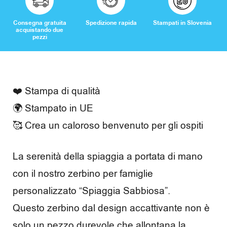
R
Consegna gratuita
Spedizione rapida
Stampati in Slovenia
e
acquistando due
pezzi
c
e
n
❤️ Stampa di qualità
🌍 Stampato in UE
s
🥰 Crea un caloroso benvenuto per gli ospiti
i
o
La serenità della spiaggia a portata di mano
n
con il nostro zerbino per famiglie
i
personalizzato “Spiaggia Sabbiosa”.
Questo zerbino dal design accattivante non è
solo un pezzo durevole che allontana la