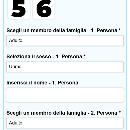
m
e
n
Scegli un membro della famiglia - 1. Persona
*
t
o
Seleziona il sesso - 1. Persona
*
e
a
c
Inserisci il nome - 1. Persona
c
e
Scegli un membro della famiglia - 2. Persona
*
s
s