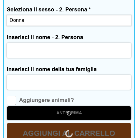
Seleziona il sesso - 2. Persona
*
o
r
i
Inserisci il nome - 2. Persona
C
Inserisci il nome della tua famiglia
a
s
Aggiungere animali?
a
ANTEPRIMA
e
t
AGGIUNGI AL CARRELLO