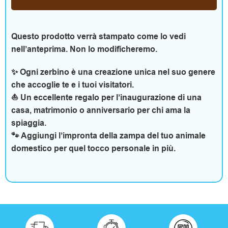
e
m
Questo prodotto verrà stampato come lo vedi
p
nell’anteprima. Non lo modificheremo.
o
✨ Ogni zerbino è una creazione unica nel suo genere
l
che accoglie te e i tuoi visitatori.
⛵ Un eccellente regalo per l’inaugurazione di una
i
casa, matrimonio o anniversario per chi ama la
spiaggia.
b
🐾 Aggiungi l’impronta della zampa del tuo animale
e
domestico per quel tocco personale in più.
r
o