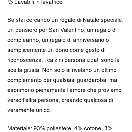
💦 Lavabili in lavatrice
R
e
Se stai cercando un regalo di Natale speciale,
c
un pensiero per San Valentino, un regalo di
e
compleanno, un regalo di anniversario o
semplicemente un dono come gesto di
n
riconoscenza, i calzini personalizzati sono la
s
scelta giusta. Non solo si rivelano un ottimo
i
complemento per qualsiasi guardaroba, ma
o
esprimono pienamente l’amore che proviamo
n
verso l’altra persona, creando qualcosa di
veramente unico.
i
Materiale: 93% poliestere, 4% cotone, 3%