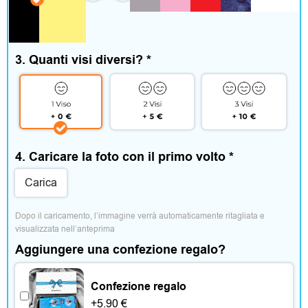
m
e
n
3. Quanti visi diversi?
*
t
o
e
4. Caricare la foto con il primo volto
*
a
Carica
c
Dopo il caricamento, l’immagine verrà automaticamente ritagliata e 
c
visualizzata nell’anteprima
e
Aggiungere una confezione regalo?
s
Confezione regalo
s
+
5.90
€