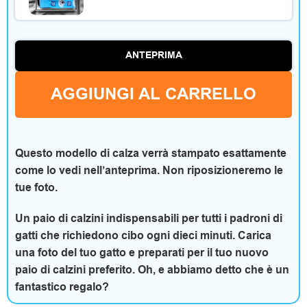
o
r
ANTEPRIMA
i
AGGIUNGI AL CARRELLO
C
Questo modello di calza verrà stampato esattamente
come lo vedi nell’anteprima. Non riposizioneremo le
a
tue foto.
s
Un paio di calzini indispensabili per tutti i padroni di
a
gatti che richiedono cibo ogni dieci minuti. Carica
una foto del tuo gatto e preparati per il tuo nuovo
e
paio di calzini preferito. Oh, e abbiamo detto che è un
t
fantastico regalo?