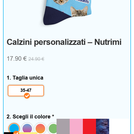
g
o
A
Calzini personalizzati – Nutrimi
b
17.90
€
24.90
€
b
i
1. Taglia unica
g
35-47
l
i
2. Scegli il colore
*
a