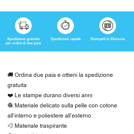
e
m
p
o
Spedizione gratuita
Spedizione rapida
Stampati in Slovenia
per ordini di due paia
l
i
b
🚚 Ordina due paia e ottieni la spedizione
e
gratuita
❤️ Le stampe durano diversi anni
r
🧶 Materiale delicato sulla pelle con cotone
o
all’interno e poliestere all’esterno
💨 Materiale traspirante