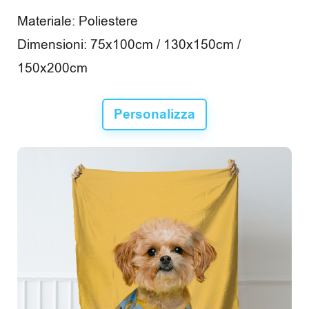
R
Materiale: Poliestere
e
Dimensioni: 75x100cm / 130x150cm /
c
150x200cm
e
Personalizza
n
s
i
o
n
i