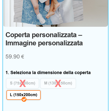
g
o
A
Coperta personalizzata –
Immagine personalizzata
b
b
59.90
€
i
g
1. Seleziona la dimensione della coperta
l
S (75x100cm)
M (130x150cm)
i
L (150x200cm)
a