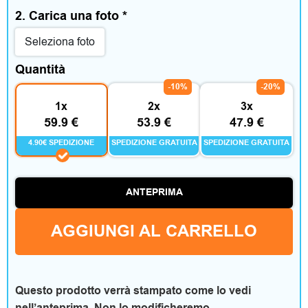
m
2. Carica una foto
*
e
Seleziona foto
n
Quantità
t
-10%
-20%
1x
2x
3x
o
59.9 €
53.9 €
47.9 €
e
4.90€ SPEDIZIONE
SPEDIZIONE GRATUITA
SPEDIZIONE GRATUITA
a
c
ANTEPRIMA
c
AGGIUNGI AL CARRELLO
e
s
Questo prodotto verrà stampato come lo vedi
s
nell’anteprima. Non lo modificheremo.