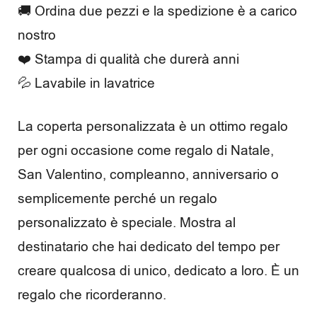
e
🚚 Ordina due pezzi e la spedizione è a carico
m
nostro
❤️ Stampa di qualità che durerà anni
p
💦 Lavabile in lavatrice
o
l
La coperta personalizzata è un ottimo regalo
i
per ogni occasione come regalo di Natale,
b
San Valentino, compleanno, anniversario o
semplicemente perché un regalo
e
personalizzato è speciale. Mostra al
r
destinatario che hai dedicato del tempo per
o
creare qualcosa di unico, dedicato a loro. È un
regalo che ricorderanno.