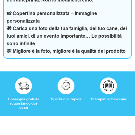
o
📸 Copertina personalizzata – Immagine
personalizzata
r
🎁 Carica una foto della tua famiglia, del tuo cane, dei
i
tuoi amici, di un evento importante… Le possibilità
sono infinite
💯 Migliore è la foto, migliore è la qualità del prodotto
C
a
s
a
Consegna gratuita
Spedizione rapida
Stampati in Slovenia
acquistando due
pezzi
e
t