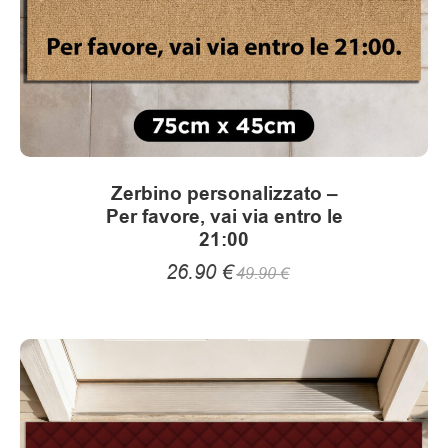
m
pagina
del
e
prodotto
n
t
o
Zerbino personalizzato –
e
Per favore, vai via entro le
21:00
a
26.90
€
49.90
€
c
c
e
s
s