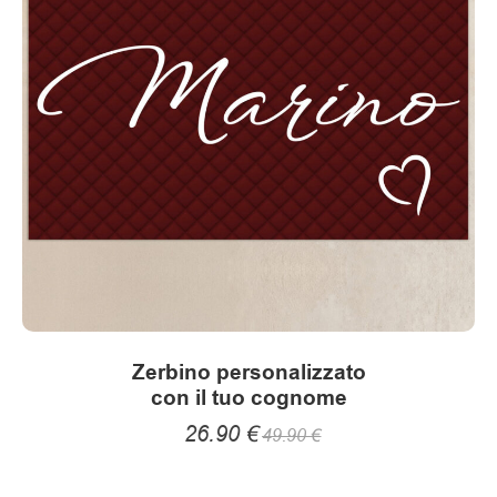
o
r
i
C
a
s
a
Zerbino personalizzato
con il tuo cognome
e
26.90
€
49.90
€
t