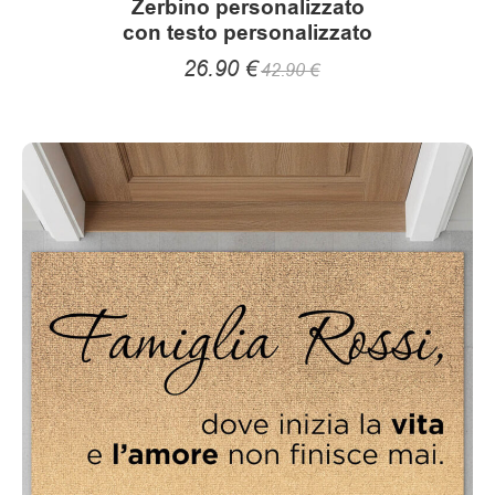
Zerbino personalizzato
R
con testo personalizzato
e
26.90
€
42.90
€
c
e
n
s
i
o
n
i