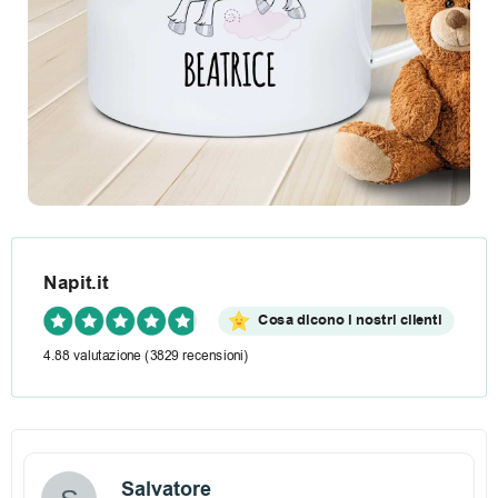
e
m
p
o
l
i
b
Napit.it
e
Cosa dicono i nostri clienti
4.88 valutazione
(3829 recensioni)
r
o
Salvatore