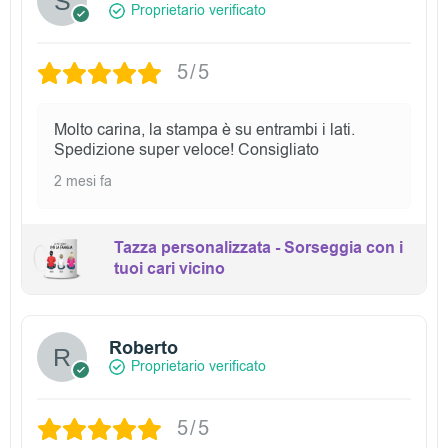
Proprietario verificato
R
e
5/5
c
Molto carina, la stampa è su entrambi i lati.
e
Spedizione super veloce! Consigliato
n
2 mesi fa
s
Tazza personalizzata - Sorseggia con i
i
tuoi cari vicino
o
n
Roberto
Proprietario verificato
i
5/5