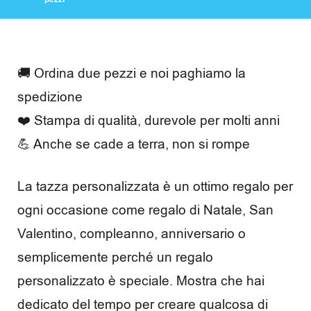
m
e
n
🚚 Ordina due pezzi e noi paghiamo la
t
spedizione
o
❤️ Stampa di qualità, durevole per molti anni
e
💪 Anche se cade a terra, non si rompe
a
La tazza personalizzata è un ottimo regalo per
c
ogni occasione come regalo di Natale, San
c
Valentino, compleanno, anniversario o
e
semplicemente perché un regalo
s
personalizzato è speciale. Mostra che hai
dedicato del tempo per creare qualcosa di
s