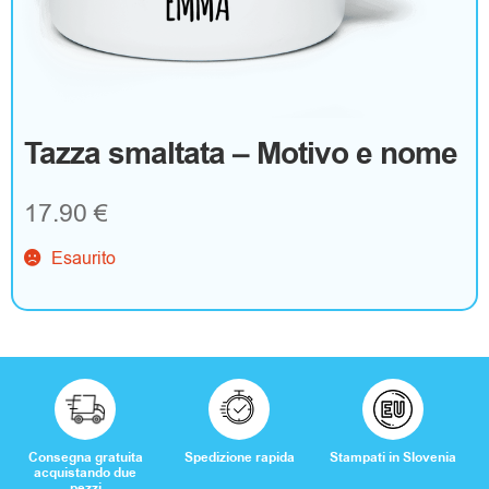
g
o
A
Tazza smaltata – Motivo e nome
b
17.90
€
b
Esaurito
i
g
l
i
a
Consegna gratuita
Spedizione rapida
Stampati in Slovenia
acquistando due
pezzi