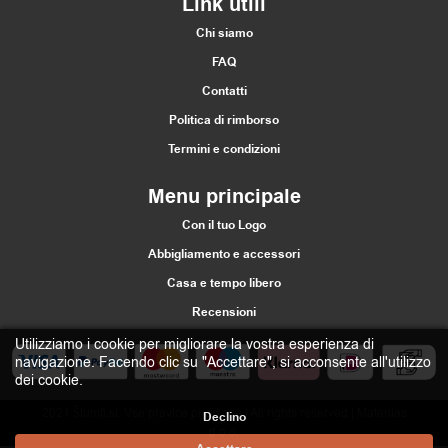
Link utili
Chi siamo
FAQ
Contatti
Politica di rimborso
Termini e condizioni
Menu principale
Con il tuo Logo
Abbigliamento e accessori
Casa e tempo libero
Recensioni
Utilizziamo i cookie per migliorare la vostra esperienza di
navigazione. Facendo clic su "Accettare", si acconsente all'utilizzo
dei cookie.
2021 Štumfi.si. Vse pravice pridržane
| All rights reserved |
Materiias
Declino
d.o.o.