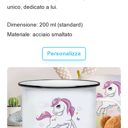
unico, dedicato a lui.
o
r
Dimensione: 200 ml (standard)
i
Materiale: acciaio smaltato
Personalizza
C
a
s
a
e
t