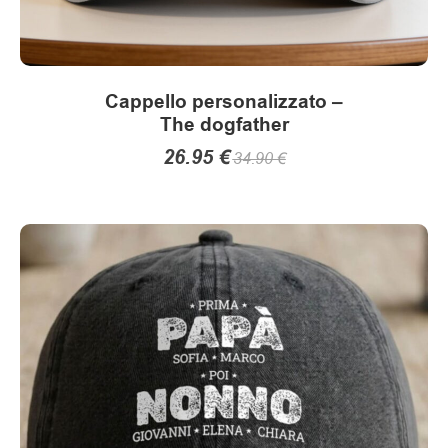
Cappello personalizzato –
The dogfather
26.95
€
34.90
€
Questo
prodotto
ha
più
varianti.
Le
opzioni
possono
essere
scelte