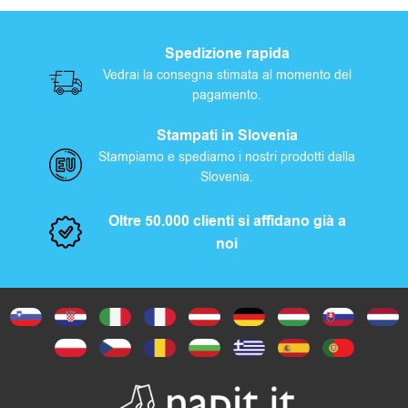
Questo
prodotto
Spedizione rapida
ha
Vedrai la consegna stimata al momento del
più
pagamento.
varianti.
Le
Stampati in Slovenia
opzioni
Stampiamo e spediamo i nostri prodotti dalla
Slovenia.
possono
essere
Oltre 50.000 clienti si affidano già a
scelte
noi
nella
pagina
del
prodotto