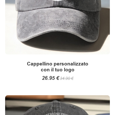
scelte
nella
pagina
del
prodotto
Cappellino personalizzato
con il tuo logo
26.95
€
34.90
€
Questo
prodotto
ha
più