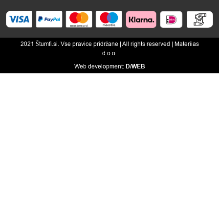
2021 Štumfi.si. Vse pravice pridržane
| All rights reserved |
Materiias
d.o.o.
Web development:
D/WEB