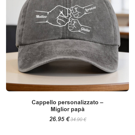
Le
opzioni
possono
essere
scelte
nella
pagina
del
prodotto
Cappello personalizzato –
Miglior papà
26.95
€
34.90
€
Questo