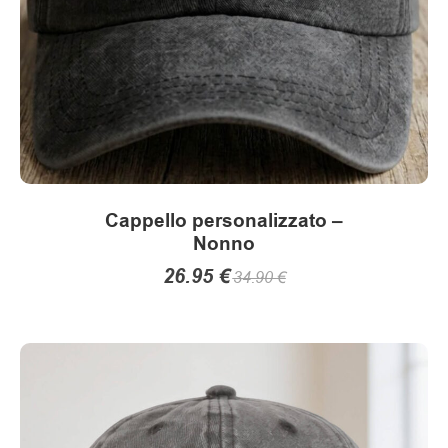
nella
pagina
del
prodotto
Cappello personalizzato –
Nonno
26.95
€
34.90
€
Questo
prodotto
ha
più
varianti.