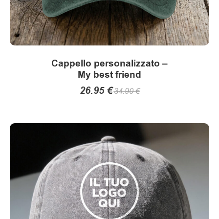
Cappello personalizzato –
My best friend
26.95
€
34.90
€
Questo
prodotto
ha
più
varianti.
Le
opzioni
possono
essere